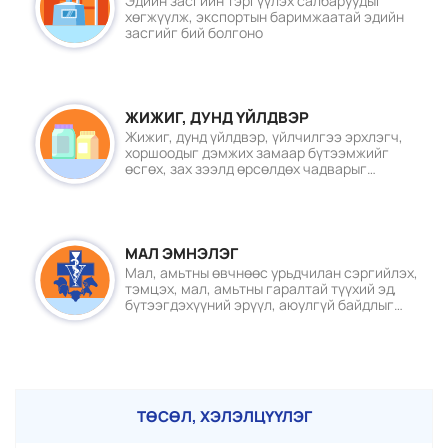
Эдийн засгийн тэргүүлэх салбаруудыг
ЭХЛҮҮЛЛЭЭ
хөгжүүлж, экспортын баримжаатай эдийн
засгийг бий болгоно
2026/07/27
Ө.ГЭРЭЛМАА: ШҮЛХИЙТЭЙ
ТЭМЦЭХ АРГА ХЭМЖЭЭГ
ЖИЖИГ, ДУНД ҮЙЛДВЭР
ШИНЖЛЭХ УХААН УДИРДАХ
Жижиг, дунд үйлдвэр, үйлчилгээ эрхлэгч,
ЁСТОЙ
хоршоодыг дэмжих замаар бүтээмжийг
2026/07/24
өсгөх, зах зээлд өрсөлдөх чадварыг
дээшлүүлэн ажлын байр нэмэгдүүлэх,
нийгэм, эдийн засгийн тэргүүлэх ач
холбогдол бүхий салбар болгох
МАЛ ЭМНЭЛЭГ
Мал, амьтны өвчнөөс урьдчилан сэргийлэх,
тэмцэх, мал, амьтны гаралтай түүхий эд,
бүтээгдэхүүний эрүүл, аюулгүй байдлыг
баталгаажуулах, нийтийн эрүүл мэндийг
хамгаалах замаар мал эмнэлгийн салбарыг
оновчтой нэгдсэн бодлогоор хангагч,
худалдааны чөлөөт байдлыг дэмжих
ТӨСӨЛ, ХЭЛЭЛЦҮҮЛЭГ