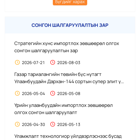
Бүгдийг харах
СОНГОН ШАЛГАРУУЛАЛТЫН ЗАР
т,
Стратегийн хүнс импортлох зөвшөөрөл олгох
Мо
сонгон шалгаруулалтын зар
Бо
у
2026-07-21
2026-08-03
о
т,
Газар тариалангийн төвийн бүс нутагт
Мо
Улаанбуудайн Дархан-144 сортын супер элит үр,
Бо
Вандуйны Баялаг сортын супер элит үр үржүүлэх
у
2026-05-04
2026-05-08
аж ахуй нэгжийг сонгон шалгаруулах зар
о
Үрийн улаанбуудайн импортлох зөвшөөрөл
Ү
олгох сонгон шалгаруулалт
о
2026-04-30
2026-05-13
Уламжлалт технологиор үйлдвэрлэснээс бусад
Ул