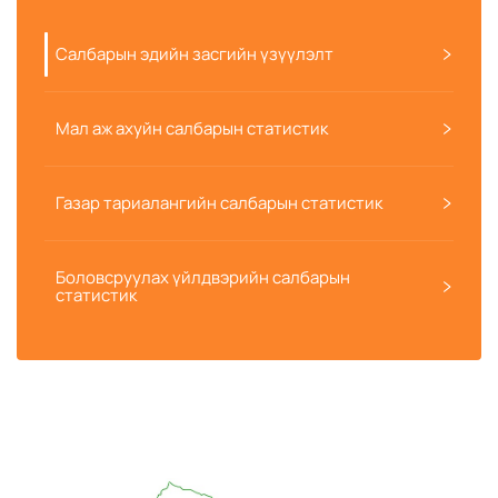
Салбарын эдийн засгийн үзүүлэлт
Мал аж ахуйн салбарын статистик
Газар тариалангийн салбарын статистик
Боловсруулах үйлдвэрийн салбарын
статистик