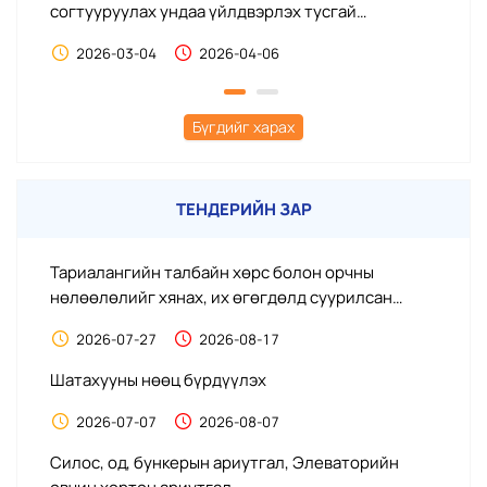
согтууруулах ундаа үйлдвэрлэх тусгай
и
зөвшөөрөл олгох дуудлага худалдааны
ш
2026-03-04
2026-04-06
оролцогчийн сонгон шалгаруулалт
Бүгдийг харах
ТЕНДЕРИЙН ЗАР
Тариалангийн талбайн хөрс болон орчны
Ма
нөлөөлөлийг хянах, их өгөгдөлд суурилсан
он
хяналт, төлөвлөлт, удирдлагын системийг
бү
2026-07-27
2026-08-17
нэвтрүүлэх, Хиймэл оюун ухаан, их өгөгдөлд
н
суурилсан хөрс, цаг уурын цахим бичил станцыг
о
Шатахууны нөөц бүрдүүлэх
Ма
нэвтрүүлэх, программ хангамжийг хөгжүүлэх
х
2026-07-07
2026-08-07
о
Силос, од, бункерын ариутгал, Элеваторийн