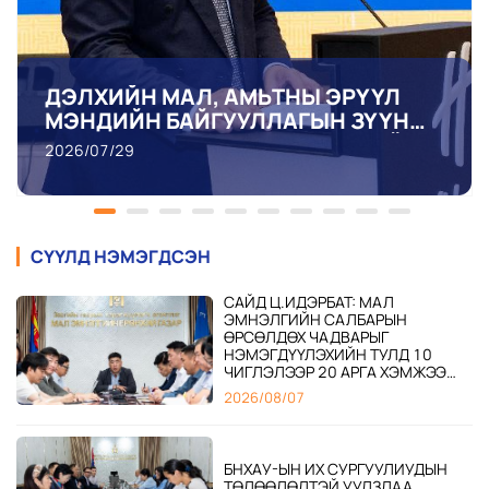
ДЭЛХИЙН МАЛ, АМЬТНЫ ЭРҮҮЛ
МЭНДИЙН БАЙГУУЛЛАГЫН ЗҮҮН
ӨМНӨД АЗИ, ХЯТАДЫН ШҮЛХИЙ
2026/07/29
ӨВЧИНТЭЙ ТЭМЦЭХ ДЭД
КОМИССЫН 28 ДАХЬ УДААГИЙН
ХУРАЛДААН УЛААНБААТАР
ХОТНОО БОЛЖ БАЙНА
СҮҮЛД НЭМЭГДСЭН
САЙД Ц.ИДЭРБАТ: МАЛ
ЭМНЭЛГИЙН САЛБАРЫН
ӨРСӨЛДӨХ ЧАДВАРЫГ
НЭМЭГДҮҮЛЭХИЙН ТУЛД 10
ЧИГЛЭЛЭЭР 20 АРГА ХЭМЖЭЭ
ХЭРЭГЖҮҮЛНЭ
2026/08/07
БНХАУ-ЫН ИХ СУРГУУЛИУДЫН
ТӨЛӨӨЛӨЛТЭЙ УУЛЗЛАА