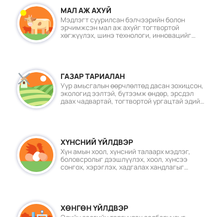
МАЛ АЖ АХУЙ
Мэдлэгт суурилсан бэлчээрийн болон
ХЭВЛЭМЭЛ БҮТЭЭГДЭХҮҮНИЙ
эрчимжсэн мал аж ахуйг тогтвортой
ҮНИЙН САНАЛ АВАХ УРИЛГА
хөгжүүлэх, шинэ технологи, инновацийг
2026/07/29
нэвтрүүлэх, мэргэжлийн үйлчилгээг
төгөлдөршүүлэх, үйлдвэрлэлийн
бүтээмжээс хүртэх үр ашгийг
нэмэгдүүлэхэд чиглэгдэнэ
ДЭЛХИЙН МАЛ, АМЬТНЫ ЭРҮҮЛ
ГАЗАР ТАРИАЛАН
МЭНДИЙН БАЙГУУЛЛАГЫН ЗҮҮН
Уур амьсгалын өөрчлөлтөд дасан зохицсон,
ӨМНӨД АЗИ, ХЯТАДЫН ШҮЛХИЙ
экологид ээлтэй, бүтээмж өндөр, эрсдэл
ӨВЧИНТЭЙ ТЭМЦЭХ ДЭД
даах чадвартай, тогтвортой ургацтай эдийн
КОМИССЫН 28 ДАХЬ УДААГИЙН
засгийн тэргүүлэх салбар болгон
ХУРАЛДААН УЛААНБААТАР
2026/07/29
хөгжүүлнэ.
ХОТНОО БОЛЖ БАЙНА
ЖАНЦАНГИЙН БАНЗРАГЧИД
ХҮНСНИЙ ҮЙЛДВЭР
ХӨДӨЛМӨРИЙН ГАВЬЯАНЫ
Хүн амын хоол, хүнсний талаарх мэдлэг,
УЛААН ТУГИЙН ОДОН
боловсролыг дээшлүүлэх, хоол, хүнсээ
ГАРДУУЛЛАА
сонгох, хэрэглэх, хадгалах хандлагыг
2026/07/28
өөрчлөх, хяналт тавих дадал төлөвшүүлэх,
өрхийн хүнсний хэрэгцээгээ хангах,
сайжруулах оролцоог нэмэгдүүлэх.
ШҮЛХИЙ ӨВЧНӨӨС СЭРГИЙЛЭХ
ХӨНГӨН ҮЙЛДВЭР
О, SAT-1 ХЭВШЛИЙН ВАКЦИНААР
НЭМЭЛТ ДАРХЛААЖУУЛАЛТЫГ