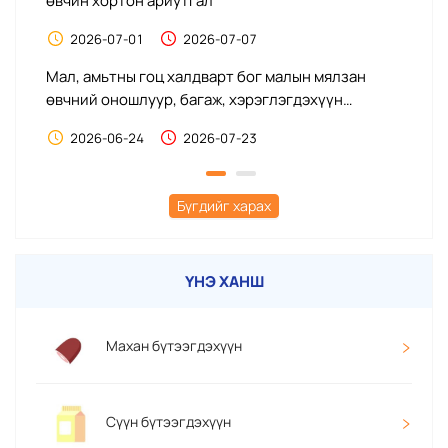
өвчин хортон ариутгал
Н
м
2026-07-01
2026-07-07
ба
Мал, амьтны гоц халдварт бог малын мялзан
өвчний оношлуур, багаж, хэрэглэгдэхүүн
Да
худалдан авах
2026-06-24
2026-07-23
Бүгдийг харах
ҮНЭ ХАНШ
Махан бүтээгдэхүүн
Сүүн бүтээгдэхүүн