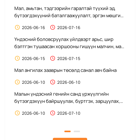
Мал, амьтан, тэдгээрийн гаралтай түүхий эд,
М
бүтээгдэхүүний баталгаажуулалт, эргэн мөшгих
үе
тогтолцооны журмын төсөлд санал авч байна
бү
2026-06-16
2026-07-16
б
Үндэсний боловсруулах үйлдвэрт арьс, шир
Гэ
бэлтгэн тушаасан хоршооны гишүүн малчин, мал
ур
бүхий этгээдэд мөнгөн урамшуулал олгох
жу
2026-06-15
2026-07-15
журмын төсөлд санал авч байна
Мал ангилах зааврын төсөлд санал авч байна
Ү
тө
2026-06-10
2026-06-10
аж
Малын үндэсний генийн санд үржүүлгийн
бүтээгдэхүүн байршуулах, бүртгэх, зарцуулах,
С
н
хяналт тавих журмын төсөлд санал авч байна.
т
2026-06-10
2026-07-10
тө