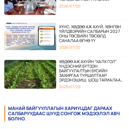
2026/07/30
ХҮНС, ХӨДӨӨ АЖ АХУЙ, ХӨНГӨН
ҮЙЛДВЭРИЙН САЛБАРЫН 2027
ОНЫ ТӨСВИЙН ТӨСӨЛД
САНАЛАА ӨГНӨ ҮҮ
2026/07/30
ХӨДӨӨ АЖ АХУЙН “ХАЛХ ГОЛ”
ҮНДЭСНИЙ БҮТЭЭН
БАЙГУУЛАЛТЫН БҮСИЙН
ЗАХИРГАА ТУРШИЛТААР
ЭРДЭНЭШИШ, ШОШ ТАРИАЛААД
БАЙНА
2026/07/29
ТАРИАЛАНЧ Д.БАТБААТАР,
А.ОТГОНБААТАР НАРТ
МАНАЙ БАЙГУУЛЛАГЫН ХАРИУЦДАГ ДАРААХ
“АЛТАНГАДАС” ОДОНГ НЬ
САЛБАРУУДААС ШУУД СОНГОЖ МЭДЭЭЛЭЛ АВЧ
ГАРДУУЛАН ӨГЧ, БАЯР ХҮРГЭЛЭЭ
БОЛНО.
2026/07/29