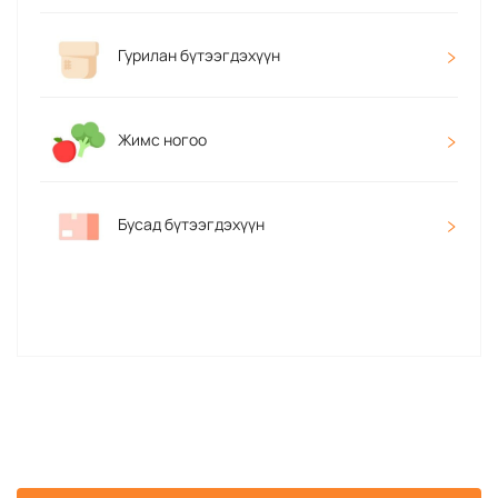
Гурилан бүтээгдэхүүн
Жимс ногоо
Бусад бүтээгдэхүүн