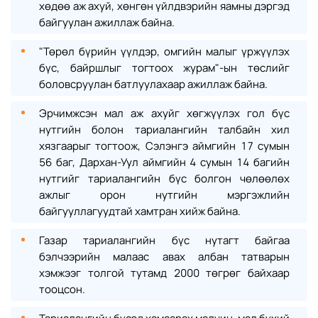
хөдөө аж ахуй, хөнгөн үйлдвэрийн яамны дэргэд
байгуулан ажиллаж байна.
"Төрөл бүрийн үүлдэр, омгийн малыг үржүүлэх
бүс, байршлыг тогтоох журам"-ын төслийг
боловсруулан батлуулахаар ажиллаж байна.
Эрчимжсэн мал аж ахуйг хөгжүүлэх гол бүс
нутгийн болон тариалангийн талбайн хил
хязгаарыг тогтоож, Сэлэнгэ аймгийн 17 сумын
56 баг, Дархан-Уул аймгийн 4 сумын 14 багийн
нутгийг тариалангийн бүс болгон чөлөөлөх
ажлыг орон нутгийн мэргэжлийн
байгууллагуудтай хамтран хийж байна.
Газар тариалангийн бүс нутагт байгаа
бэлчээрийн малаас авах албан татварын
хэмжээг толгой тутамд 2000 төгрөг байхаар
тооцсон.