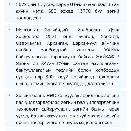
2022 оны 1 дүгээр сарын 01-ний байдлаар 35 аж
ахуйн нэгж, 680 өрхөд 13770 бүл зөгий
тоологдсон.
Монголын Зөгийчдийн Холбоодын Дээд
Зөвлөлөөс 2021 онд Булган, Хөвсгөл,
Өвөрхангай, Архангай, Дархан-Уул аймгийн
салбар холбоодтой хамтран ЖАЙКА
байгууллагаас хэрэгжүүлж байгаа ЖАЙКАФ /
Японы ой ХАА-н ОУ-ын хамтын ажиллагааны
байгууллага/-ын төслийн болон холбоодын
сургагч нар 300 гаруй зөгийчинд технологи
шинэчлэлийн сургалт явуулж, дадлага хийсэн.
Зөгийн балны НӨС хөгжүүлэх зорилгоор зөгийн
бал үйлдвэрлэгчдэд зөгийн бал үйлдвэрлэлийн
технологи сайжруулалт, зөгийн балны гарал
үүсэл, баталгаажуулалт, аж ахуй эрхлэх эрзүйн
орчны талаар сургалт явуулж мэдлэг олгосон.