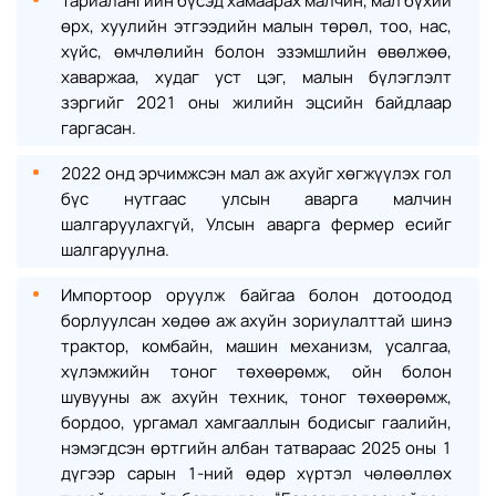
Тариалангийн бүсэд хамаарах малчин, мал бүхий
өрх, хуулийн этгээдийн малын төрөл, тоо, нас,
хүйс, өмчлөлийн болон эзэмшлийн өвөлжөө,
хаваржаа, худаг уст цэг, малын бүлэглэлт
зэргийг 2021 оны жилийн эцсийн байдлаар
гаргасан.
2022 онд эрчимжсэн мал аж ахуйг хөгжүүлэх гол
бүс нутгаас улсын аварга малчин
шалгаруулахгүй, Улсын аварга фермер есийг
шалгаруулна.
Импортоор оруулж байгаа болон дотоодод
борлуулсан хөдөө аж ахуйн зориулалттай шинэ
трактор, комбайн, машин механизм, усалгаа,
хүлэмжийн тоног төхөөрөмж, ойн болон
шувууны аж ахуйн техник, тоног төхөөрөмж,
бордоо, ургамал хамгааллын бодисыг гаалийн,
нэмэгдсэн өртгийн албан татвараас 2025 оны 1
дүгээр сарын 1-ний өдөр хүртэл чөлөөллөх