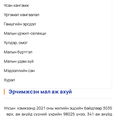
Усан хангамж
Ургамал хамгаалал
Гамшгийн эрсдэл
Малын үржил-селекци
Үүлдэр, омог
Малын бүртгэл
Малын удам зүй
Мэдээллийн сан
Хурал
Эрчимжсэн мал аж ахуй
Улсын хэмжээнд 2021 оны жилийн эцсийн байдлаар 3035
өрх, аж ахуйд сүүний үхрийн 98025 үнээ, 341 аж ахуйд