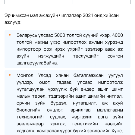
Эрчимжсэн мал аж ахуйн чиглэлээр 2021 онд хийсэн
ажлууд:
Беларусь улсаас 5000 толгой сүүний үхэр, 4000
толгой махны үхэр импортлох ажлын хүрээнд
импортоор орж ирэх үхрийг зээлээр авах аж
ахуйн нэгжүүдийн төслүүдийг сонгон
шалгаруулж байна.
Монгол Улсад хянан баталгаажсан уугуул
үүлдэр, омог, гадаад улсаас импортолж
нутагшуулан үржүүлж буй өндөр ашиг шимт
малын төрөл, тэдгээрийн ашиг шимийн чиглэл,
орчин зүйн бүрдэл, нутагшилт, аж ахуй
биологийн онцлог, арчилгаа маллагааны
технологийг судлах, мэргэжил арга зүйн
зөвлөмжөөр хангах, генетикийн нөөцийг
хадгалж, хамгаалах үүрэг бүхий зөвлөлийг Хүнс,