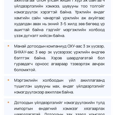
ажиллагааг олон улсын жишигт хүргэж байгаа ч
үйлдвэрлэлийн хэмжээ, шувууны тоо толгойг
нэмэгдүүлэх хэрэгтэй байна. Үржлийн өндөг
хамгийн сайн чанартай үржлийн аж ахуйгаас
худалдан авах нь эхний 3-5 жилд зөв бөгөөд үр
ашигтай байна гэдгийг мэргэжлийн холбоод
үзэж дүгнэлт хийсэн байна.
Манай дотоодын компаниуд ОХУ-аас 3 эх үүсвэр,
БНХАУ-аас 3 өөр эх үүсвэрээс үржлийн өндгөө
бэлтгэж байна. Хэрэв шаардлагатай бол
гуравдагч орноос агаараар тээвэрлэж авчрах
боломжтой.
Мэргэжлийн холбоодын үйл ажиллагаанд
түшиглэн шувууны мах, өндөг үйлдвэрлэлийг
нэмэгдүүлэхээр ажиллаж байна.
Дотоодын үйлдвэрлэлийг нэмэгдүүлэхийн тулд
импортын өндөгний хэмжээг хязгаарлах
шаардлагатай. Дотоодын зах зээлд хомсдол