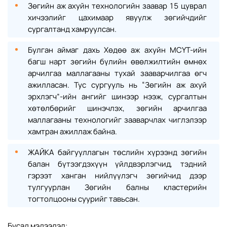
Зөгийн аж ахуйн технологийн заавар 15 цуврал
хичээлийг цахимаар явуулж зөгийчдийг
сургалтанд хамруулсан.
Булган аймаг дахь Хөдөө аж ахуйн МСҮТ-ийн
багш нарт зөгийн бүлийн өвөлжилтийн өмнөх
арчилгаа маллагааны тухай зааварчилгаа өгч
ажилласан. Тус сургууль нь “Зөгийн аж ахуй
эрхлэгч”-ийн ангийг шинээр нээж, сургалтын
хөтөлбөрийг шинэчлэх, зөгийн арчилгаа
маллагааны технологийг зааварчлах чиглэлээр
хамтран ажиллаж байна.
ЖАЙКА байгууллагын төслийн хүрээнд зөгийн
балан бүтээгдэхүүн үйлдвэрлэгчид, тэдний
гэрээт ханган нийлүүлэгч зөгийчид дээр
тулгуурлан Зөгийн балны кластерийн
тогтолцооны суурийг тавьсан.
Бусад мэдээлэл: