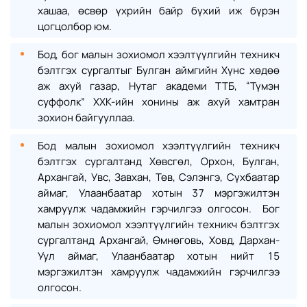
хашаа, өсвөр үхрийн байр бүхий иж бүрэн
цогцолбор юм.
Бод, бог малын зохиомол хээлтүүлгийн техникч
бэлтгэх сургалтыг Булган аймгийн Хүнс хөдөө
аж ахуй газар, Нутаг академи ТТБ, “Түмэн
суффолк” ХХК-ийн хонины аж ахуй хамтран
зохион байгууллаа.
Бод малын зохиомол хээлтүүлгийн техникч
бэлтгэх сургалтанд Хөвсгөл, Орхон, Булган,
Архангай, Увс, Завхан, Төв, Сэлэнгэ, Сүхбаатар
аймаг, Улаанбаатар хотын 37 мэргэжилтэн
хамруулж чадамжийн гэрчилгээ олгосон. Бог
малын зохиомол хээлтүүлгийн техникч бэлтгэх
сургалтанд Архангай, Өмнөговь, Ховд, Дархан-
Уул аймаг, Улаанбаатар хотын нийт 15
мэргэжилтэн хамруулж чадамжийн гэрчилгээ
олгосон.