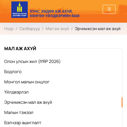
Нүүр
/
Салбарууд
/
Мал аж ахуй
/
Эрчимжсэн мал аж ахуй
МАЛ АЖ АХУЙ
Олон улсын жил (IYRP 2026)
Бодлого
Монгол малын онцлог
Үйлдвэрлэл
Эрчимжсэн мал аж ахуй
Малын тэжээл
Бэлчээр ашиглалт