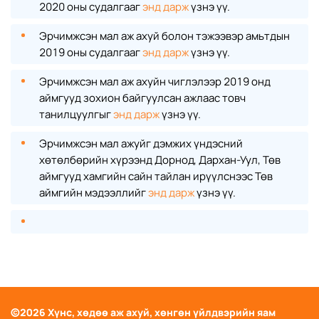
2020 оны судалгааг
энд дарж
үзнэ үү.
Эрчимжсэн мал аж ахуй болон тэжээвэр амьтдын
2019 оны судалгааг
энд дарж
үзнэ үү.
Эрчимжсэн мал аж ахуйн чиглэлээр 2019 онд
аймгууд зохион байгуулсан ажлаас товч
танилцуулгыг
энд дарж
үзнэ үү.
Эрчимжсэн мал ажуйг дэмжих үндэсний
хөтөлбөрийн хүрээнд Дорнод, Дархан-Уул, Төв
аймгууд хамгийн сайн тайлан ирүүлснээс Төв
аймгийн мэдээллийг
энд дарж
үзнэ үү.
©
2026
Хүнс, хөдөө аж ахуй, хөнгөн үйлдвэрийн яам