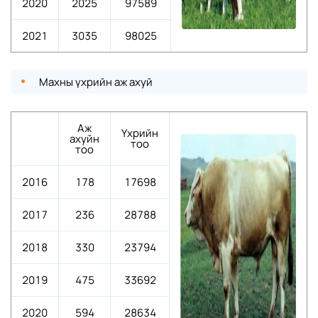
2020
2025
97589
2021
3035
98025
Махны үхрийн аж ахуй
Аж
Үхрийн
ахуйн
тоо
тоо
2016
178
17698
2017
236
28788
2018
330
23794
2019
475
33692
2020
594
28634