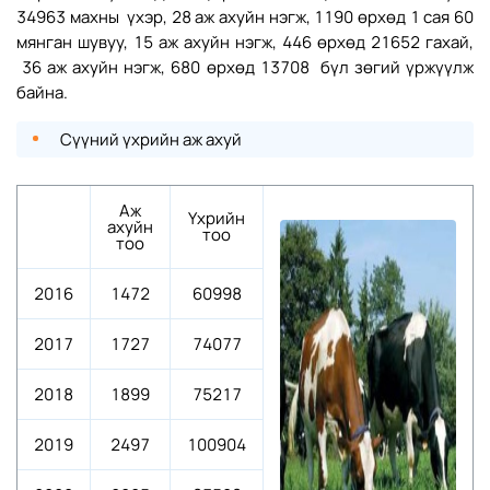
34963 махны үхэр, 28 аж ахуйн нэгж, 1190 өрхөд 1 сая 60
мянган шувуу, 15 аж ахуйн нэгж, 446 өрхөд 21652 гахай,
36 аж ахуйн нэгж, 680 өрхөд 13708 бүл зөгий үржүүлж
байна.
Сүүний үхрийн аж ахуй
Аж
Үхрийн
ахуйн
тоо
тоо
2016
1472
60998
2017
1727
74077
2018
1899
75217
2019
2497
100904