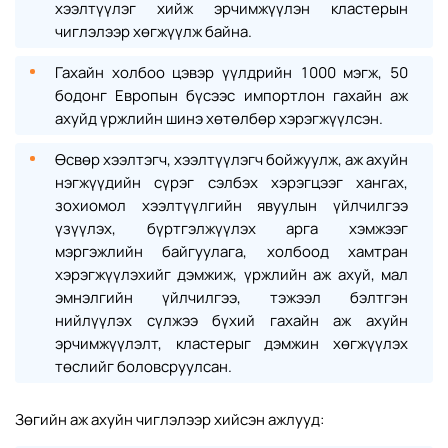
хээлтүүлэг хийж эрчимжүүлэн кластерын
чиглэлээр хөгжүүлж байна.
Гахайн холбоо цэвэр үүлдрийн 1000 мэгж, 50
бодонг Европын бүсээс импортлон гахайн аж
ахуйд үржлийн шинэ хөтөлбөр хэрэгжүүлсэн.
Өсвөр хээлтэгч, хээлтүүлэгч бойжуулж, аж ахуйн
нэгжүүдийн сүрэг сэлбэх хэрэгцээг хангах,
зохиомол хээлтүүлгийн явуулын үйлчилгээ
үзүүлэх, бүртгэлжүүлэх арга хэмжээг
мэргэжлийн байгуулага, холбоод хамтран
хэрэгжүүлэхийг дэмжиж, үржлийн аж ахуй, мал
эмнэлгийн үйлчилгээ, тэжээл бэлтгэн
нийлүүлэх сүлжээ бүхий гахайн аж ахуйн
эрчимжүүлэлт, кластерыг дэмжин хөгжүүлэх
төслийг боловсруулсан.
Зөгийн аж ахуйн чиглэлээр хийсэн ажлууд: