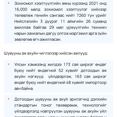
Зохиомол хээлтүүлгийн аяны хүрээнд 2021 онд
16,000 малд зохиомол хээлтүүлэг хийхээр
төлөвлөж генийн сангаас нийт 7260 тун үрийг
Нийслэлийн 3 дүүрэг 11 аймгийн 26 суманд
ажиллаж байгаа 29 мал үржүүлгийн техникч
нарын захиалын дагуу олгож мэргэжил арга зүйн
зөвлөгөө өгч ажилласан.
Шувууны аж ахуйн чиглэлээр хийсэн ажлууд:
Улсын хэмжээнд жилдээ 173 сая ширхэг өндөг
буюу нийт өндөгний 52 хувийг дотоодын аж
ахуйн нэгжүүд үйлдвэрлэж, 163 сая ширхэг
өндөг буюу нийт өндөгний 48 хувийг импортоор
авч байна.
Дотоодын шувууны аж ахуй эрхлэгчид дэлхийн
стандартын тоног төхөөрөмж, технологийг
үйлдвэрлэлд нэвтрүүлэн шувууны аж ахуйн үйл