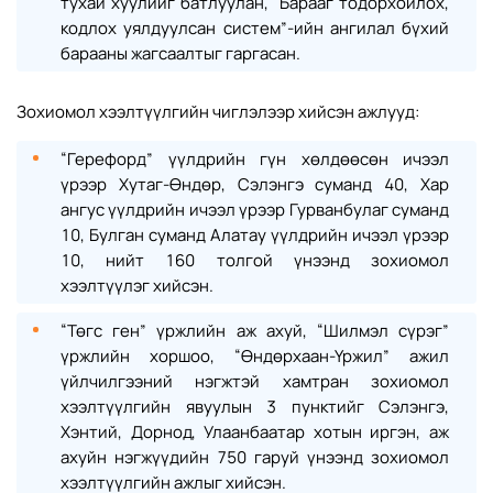
тухай хуулийг батлуулан, “Барааг тодорхойлох,
кодлох уялдуулсан систем”-ийн ангилал бүхий
барааны жагсаалтыг гаргасан.
Зохиомол хээлтүүлгийн чиглэлээр хийсэн ажлууд:
“Герефорд” үүлдрийн гүн хөлдөөсөн ичээл
үрээр Хутаг-Өндөр, Сэлэнгэ суманд 40, Хар
ангус үүлдрийн ичээл үрээр Гурванбулаг суманд
10, Булган суманд Алатау үүлдрийн ичээл үрээр
10, нийт 160 толгой үнээнд зохиомол
хээлтүүлэг хийсэн.
“Төгс ген” үржлийн аж ахуй, “Шилмэл сүрэг”
үржлийн хоршоо, “Өндөрхаан-Үржил” ажил
үйлчилгээний нэгжтэй хамтран зохиомол
хээлтүүлгийн явуулын 3 пунктийг Сэлэнгэ,
Хэнтий, Дорнод, Улаанбаатар хотын иргэн, аж
ахуйн нэгжүүдийн 750 гаруй үнээнд зохиомол
хээлтүүлгийн ажлыг хийсэн.