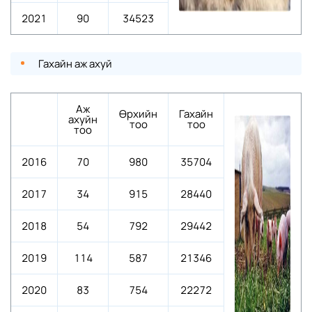
2021
90
34523
Гахайн аж ахуй
Аж
Өрхийн
Гахайн
ахуйн
тоо
тоо
тоо
2016
70
980
35704
2017
34
915
28440
2018
54
792
29442
2019
114
587
21346
2020
83
754
22272