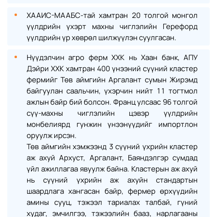
ХААИС-МААБС-тай хамтран 20 толгой монгол
үүлдрийн үхэрт махны чиглэлийн Герефорд
үүлдрийн үр хөврөл шилжүүлэн суулгасан.
Нүүдэлчин агро ферм ХХК нь Хаан банк, АПУ
Дэйри ХХК хамтран 400 үнээний сүүний кластер
фермийг Төв аймгийн Аргалант сумын Жирэмд
байгуулан саальчин, үхэрчин нийт 11 тогтмол
ажлын байр бий болсон. Франц улсаас 96 толгой
сүү-махны чиглэлийн цэвэр үүлдрийн
монбелиярд гунжин үнээнүүдийг импортлон
оруулж ирсэн.
Төв аймгийн хэмжээнд 3 сүүний үхрийн кластер
аж ахуй Архуст, Аргалант, Баяндэлгэр сумдад
үйл ажиллагаа явуулж байна. Кластерын аж ахуй
нь сүүний үхрийн аж ахуйн стандартын
шаардлага хангасан байр, фермер өрхүүдийн
амины сууц, тэжээл тариалах талбай, гүний
худаг, эмчилгээ, тэжээлийн бааз, нарлагааны