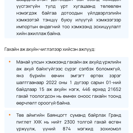
үүсгэхгүйн тулд урт хугацаанд төлөвлөн
нэмэгдэж байгаа дотоодын үйлдвэрлэлийн
хэмжээтэй тэнцүү буюу илүүгүй хэмжээгээр
импортын өндөгний тоо хэмжээнд зохицуулалт
хийн ажиллаж байна.
Гахайн аж ахуйн чиглэлээр хийсэн ажлууд:
Манай улсын хэмжээнд гахайн аж ахуйд үржлийн
аж ахуй байхгүйгээс сүрэг сэлбэх боломжгүй,
янз бүрийн өвчин эмгэгт өртөх зэрэг
шалтгаанаар 2022 оны 1 дүгээр сарын 01-ний
байдлаар 15 аж ахуйн нэгж, 446 өрхөд 21652
гахай тоологдсон нь өмнөх оноос гахайн тоонд
өөрчлөлт ороогүй байна.
Төв аймгийн Баянцогт суманд байрлах Гранд
пиглет ХХК нь нийт 2300 толгой гахай өсгөн
үржүүлж, үүний 874 мэгжид зохиомол