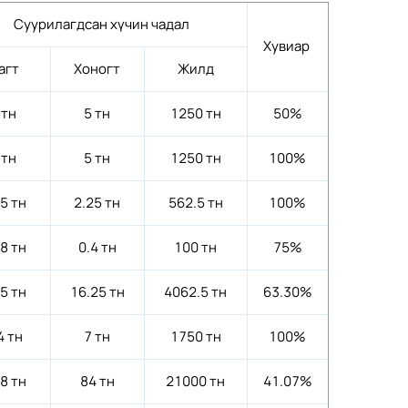
Суурилагдсан хүчин чадал
Хувиар
агт
Хоногт
Жилд
 тн
5 тн
1250 тн
50%
 тн
5 тн
1250 тн
100%
25 тн
2.25 тн
562.5 тн
100%
08 тн
0.4 тн
100 тн
75%
25 тн
16.25 тн
4062.5 тн
63.30%
4 тн
7 тн
1750 тн
100%
.8 тн
84 тн
21000 тн
41.07%