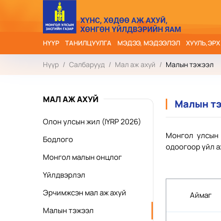
НҮҮР
ТАНИЛЦУУЛГА
МЭДЭЭ, МЭДЭЭЛЭЛ
ХУУЛЬ,ЭРХ
Нүүр
/
Салбарууд
/
Мал аж ахуй
/
Малын тэжээл
МАЛ АЖ АХУЙ
Малын т
Олон улсын жил (IYRP 2026)
Монгол улсын 
Бодлого
одоогоор үйл а
Монгол малын онцлог
Үйлдвэрлэл
Эрчимжсэн мал аж ахуй
Аймаг
Малын тэжээл