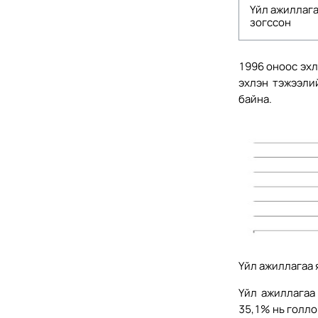
Үйл ажиллаг
зогссон
1996 оноос эхл
эхлэн тэжээли
байна.
Үйл ажиллагаа 
Үйл ажиллагаа
35,1% нь голло