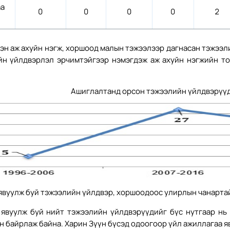
аа
0
0
0
0
2
эн аж ахуйн нэгж, хоршоод малын тэжээлээр дагнасан тэжээл
йн үйлдвэрлэл эрчимтэйгээр нэмэгдэж аж ахуйн нэгжийн то
Ашиглалтанд орсон тэжээлийн үйлдвэрүүд
явуулж буй тэжээлийн үйлдвэр, хоршоодоос улирлын чанартай 
 явуулж буй нийт тэжээлийн үйлдвэрүүдийг бүс нутгаар нь 
н байрлаж байна. Харин Зүүн бүсэд одоогоор үйл ажиллагаа я