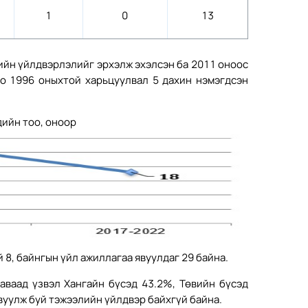
1
0
13
ийн үйлдвэрлэлийг эрхэлж эхэлсэн ба 2011 оноос
о 1996 оныхтой харьцуулвал 5 дахин нэмэгдсэн
ийн тоо, оноор
8, байнгын үйл ажиллагаа явуулдаг 29 байна.
аваад үзвэл Хангайн бүсэд 43.2%, Төвийн бүсэд
вуулж буй тэжээлийн үйлдвэр байхгүй байна.