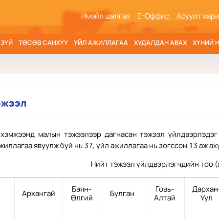
Имэйл шалгах
Е-Оффис
Асуулт хар
 ЗҮЙ
ТӨСӨВ САНХҮҮ
ҮЙЛ АЖИЛЛАГАА
ХУДАЛДАН АВАХ
ХҮНИЙ 
эжээл
хэмжээнд малын тэжээлээр дагнасан тэжээл үйлдвэрлэдэг 
жиллагаа явуулж буй нь 37, үйл ажиллагаа нь зогссон 13 аж ах
Нийт тэжээл үйлдвэрлэгчдийн тоо (
Баян-
Говь-
Дархан
Архангай
Булган
Өлгий
Алтай
Уул