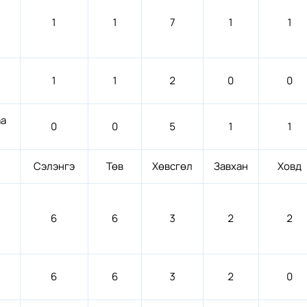
1
1
7
1
1
1
1
2
0
0
аа
0
0
5
1
1
Сэлэнгэ
Төв
Хөвсгөл
Завхан
Ховд
6
6
3
2
2
6
6
3
2
0