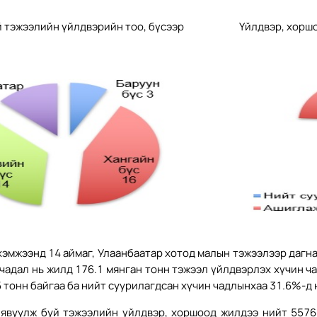
 тэжээлийн үйлдвэрийн тоо, бүсээр
Үйлдвэр, хорш
эмжээнд 14 аймаг, Улаанбаатар хотод малын тэжээлээр дагн
чадал нь жилд 176.1 мянган тонн тэжээл үйлдвэрлэх хүчин ча
 тонн байгаа ба нийт суурилагдсан хүчин чадлынхаа 31.6%-д 
 явуулж буй тэжээлийн үйлдвэр, хоршоод жилдээ нийт 5576