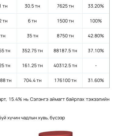
1 тн
30.5 тн
7625 тн
33.20%
2 тн
6 тн
1500 тн
100%
 тн
35 тн
8750 тн
42.80%
55 тн
352.75 тн
88187.5 тн
37.10%
25 тн
161.25 тн
40312.5 тн
-
.88 тн
704.4 тн
176100 тн
31.60%
арт, 15.4% нь Сэлэнгэ аймагт байрлах тэжээлийн
уй хүчин чадлын хувь, бүсээр