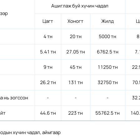
Ашиглаж буй хүчин чадал
ээр
Цагт
Хоногт
Жилд
Ц
4 тн
20 тн
5000 тн
8
5.41 тн
27.05 тн
6762.5 тн
7.
9 тн
45 тн
11250 тн
22.
26.2 тн
131 тн
32750 тн
70.
а нь зогссон
-
-
-
32.
йт
44.6 тн
223 тн
55762.5 тн
140
одын хүчин чадал, аймгаар