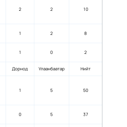
2
2
10
1
2
8
1
0
2
Дорнод
Улаанбаатар
Нийт
1
5
50
0
5
37