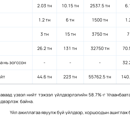
2.03 тн
10.15 тн
2537.5 тн
6.
1.2 тн
6 тн
1500 тн
1.
3 тн
15 тн
3750 тн
7
26.2 тн
131 тн
32750 тн
70.
а нь зогссон
-
-
-
32.
йт
44.6 тн
223 тн
55762.5 тн
140
 аваад үзвэл нийт тэжээл үйлдвэрлэлийн 58.7%-г Улаанбаат
лдвэрлэж байна.
Үйл ажиллагаа явуулж буй үйлдвэр, хоршоодын ашиглаж б