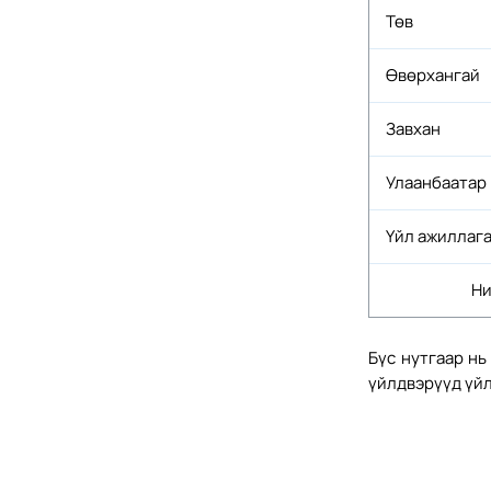
Төв
Өвөрхангай
Завхан
Улаанбаатар
Үйл ажиллага
Ни
Бүс нутгаар нь
үйлдвэрүүд үй