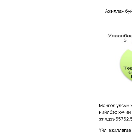
Ажиллаж буй
Монгол улсын х
нийлбэр хүчин 
жилдээ 55762.5
Үйл ажиллагаа