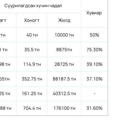
Суурилагдсан хүчин чадал
Хувиар
агт
Хоногт
Жилд
 тн
40 тн
10000 тн
50%
1 тн
35.5 тн
8875тн
75.30%
98 тн
114.9 тн
28725 тн
39.10%
55тн
352.75 тн
88187.5 тн
37.10%
25 тн
161.25 тн
40312.5 тн
-
.88 тн
704.4 тн
176100 тн
31.60%