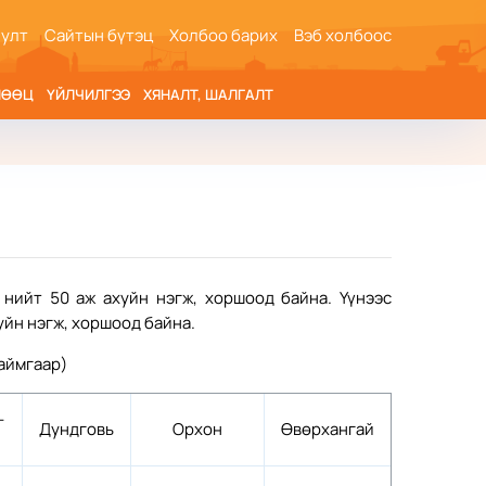
иулт
Сайтын бүтэц
Холбоо барих
Вэб холбоос
НӨӨЦ
ҮЙЛЧИЛГЭЭ
ХЯНАЛТ, ШАЛГАЛТ
нийт 50 аж ахуйн нэгж, хоршоод байна. Үүнээс
уйн нэгж, хоршоод байна.
аймгаар)
-
Дундговь
Орхон
Өвөрхангай