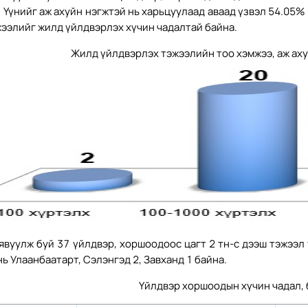
 Үүнийг аж ахуйн нэгжтэй нь харьцуулаад аваад үзвэл 54.05%
жээлийг жилд үйлдвэрлэх хүчин чадалтай байна.
Жилд үйлдвэрлэх тэжээлийн тоо хэмжээ, аж ах
явуулж буй 37 үйлдвэр, хоршоодоос цагт 2 тн-c дээш тэжээл
нь Улаанбаатарт, Сэлэнгэд 2, Завханд 1 байна.
Үйлдвэр хоршоодын хүчин чадал, 