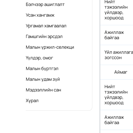
Нийт
Бэлчээр ашиглалт
тэжээлийн
үйлдвэр,
Усан хангамж
хоршоод
Ургамал хамгаалал
Ажиллаж
Гамшгийн эрсдэл
байгаа
Малын үржил-селекци
Үйл ажиллаг
зогссон
Үүлдэр, омог
Малын бүртгэл
Аймаг
Малын удам зүй
Нийт
Мэдээллийн сан
тэжээлийн
үйлдвэр,
Хурал
хоршоод
Ажиллаж
байгаа