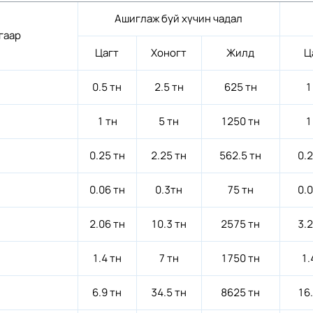
Ашиглаж буй хүчин чадал
гаар
Цагт
Хоногт
Жилд
Ц
0.5 тн
2.5 тн
625 тн
1
1 тн
5 тн
1250 тн
1
0.25 тн
2.25 тн
562.5 тн
0.
0.06 тн
0.3тн
75 тн
0.
2.06 тн
10.3 тн
2575 тн
3.
1.4 тн
7 тн
1750 тн
1.
6.9 тн
34.5 тн
8625 тн
16