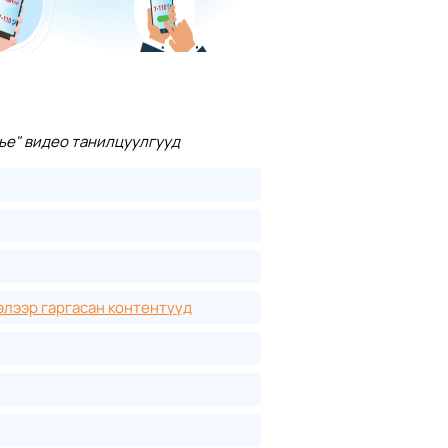
ье" видео танилцуулгууд
элээр гаргасан контентүүд