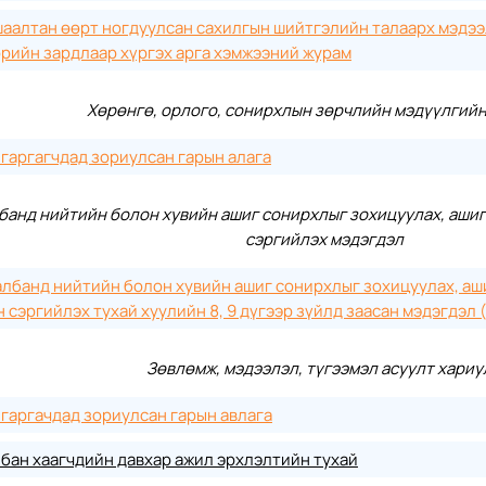
аалтан өөрт ногдуулсан сахилгын шийтгэлийн талаарх мэдээ
рийн зардлаар хүргэх арга хэмжээний журам
Хөрөнгө, орлого, сонирхлын зөрчлийн мэдүүлгийн
гаргагчдад зориулсан гарын алага
банд нийтийн болон хувийн ашиг сонирхлыг зохицуулах, аши
сэргийлэх мэдэгдэл
лбанд нийтийн болон хувийн ашиг сонирхлыг зохицуулах, аш
 сэргийлэх тухай хуулийн 8, 9 дүгээр зүйлд заасан мэдэгдэл 
Зөвлөмж, мэдээлэл, түгээмэл асуулт хариу
гаргачдад зориулсан гарын авлага
бан хаагчдийн давхар ажил эрхлэлтийн тухай