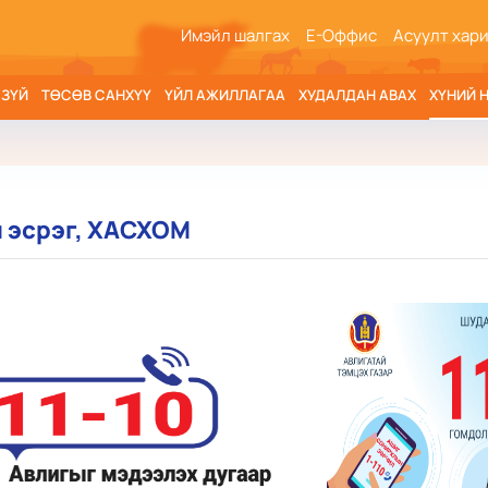
Имэйл шалгах
Е-Оффис
Асуулт хар
 ЗҮЙ
ТӨСӨВ САНХҮҮ
ҮЙЛ АЖИЛЛАГАА
ХУДАЛДАН АВАХ
ХҮНИЙ 
 эсрэг, ХАСХОМ