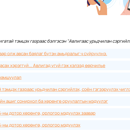
игатай тэмцэх газраас бэлгэсэн "Авлигаас урьдчилан сэргийл
аар олж авсан баялаг бүтэн амьдралыг ч сүйрүүлнэ.
асах хэрэггүй... Авлигад үгүй гэж хэлээд өөрчилье
рамшуулал
 тэмцэх газраас урьдчилан сэргийлэх, соён гэгээрүүлэх чигл
ийн ашиг сонирхол ба хөрөнгө оруулалтын мэдүүлэг
5-ны дотор хөрөнгө, орлогоо мэдүүлэх заавар
5-ны дотор хөрөнгө, орлогоо мэдүүлэх