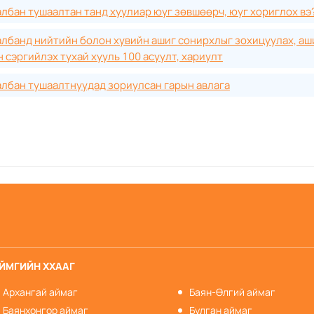
лбан тушаалтан танд хуулиар юуг зөвшөөрч, юуг хориглох вэ
лбанд нийтийн болон хувийн ашиг сонирхлыг зохицуулах, аш
 сэргийлэх тухай хууль 100 асуулт, хариулт
лбан тушаалтнуудад зориулсан гарын авлага
ЙМГИЙН ХХААГ
Архангай аймаг
Баян-Өлгий аймаг
Баянхонгор аймаг
Булган аймаг