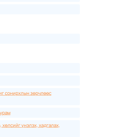
иг сонирхлын зөрчлөөс
журам
 хөлсийг үнэлэх, хадгалах,