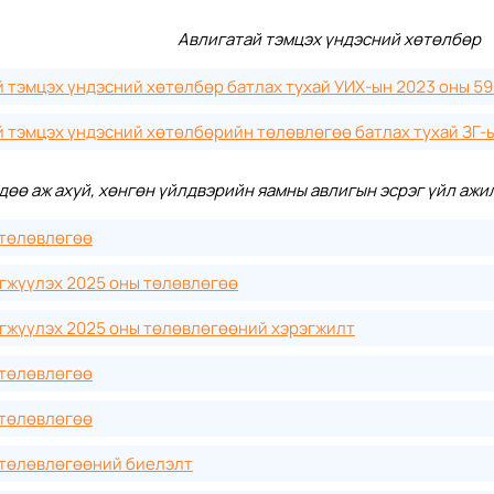
Авлигатай тэмцэх үндэсний хөтөлбөр
 тэмцэх үндэсний хөтөлбөр батлах тухай УИХ-ын 2023 оны 59
 тэмцэх үндэсний хөтөлбөрийн төлөвлөгөө батлах тухай ЗГ-ы
өдөө аж ахуй, хөнгөн үйлдвэрийн яамны авлигын эсрэг үйл аж
 төлөвлөгөө
гжүүлэх 2025 оны төлөвлөгөө
эгжүүлэх 2025 оны төлөвлөгөөний хэрэгжилт
 төлөвлөгөө
 төлөвлөгөө
 төлөвлөгөөний биелэлт