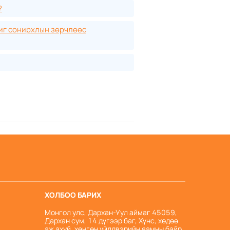
?
иг сонирхлын зөрчлөөс
ХОЛБОО БАРИХ
Монгол улс, Дархан-Уул аймаг 45059,
Дархан сум, 14 дүгээр баг, Хүнс, хөдөө
аж ахуй, хөнгөн үйлдвэрийн яамны байр