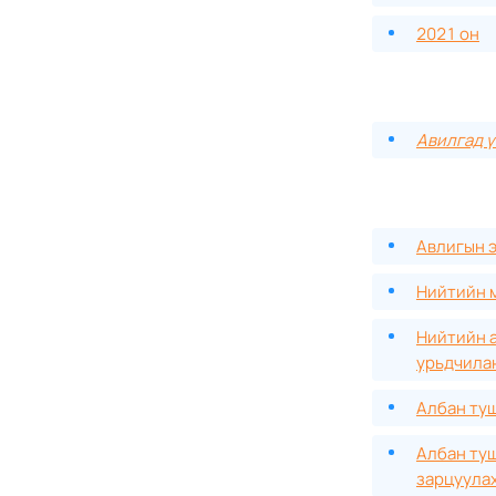
2021 он
Авилгад ү
Авлигын э
Нийтийн м
Нийтийн а
урьдчилан
Албан туш
Албан туш
зарцуула