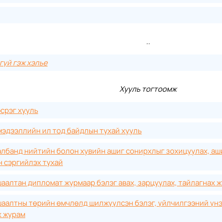
..
гүй гэж хэлье
Хууль тогтоомж
срэг хууль
эдээллийн ил тод байдлын тухай хууль
лбанд нийтийн болон хувийн ашиг сонирхлыг зохицуулах, аш
 сэргийлэх тухай
аалтан дипломат журмаар бэлэг авах, зарцуулах, тайлагнах 
аалтны төрийн өмчлөлд шилжүүлсэн бэлэг, үйлчилгээний үнэ,
х журам