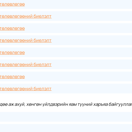
 төлөвлөгөө
 төлөвлөгөөний биелэлт
 төлөвлөгөө
 төлөвлөгөөний биелэлт
 төлөвлөгөө
 төлөвлөгөөний биелэлт
 төлөвлөгөө
 төлөвлөгөөний биелэлт
өдөө аж ахуй, хөнгөн үйлдвэрийн яам түүний харъяа байгуулл