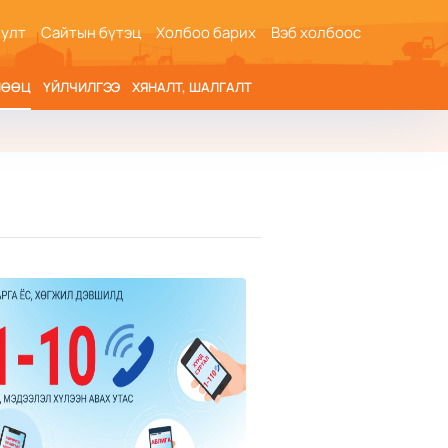
иулт
Сайтын бүтэц
Холбоо барих
Вэб холбоос
НӨӨЦ
ҮЙЛЧИЛГЭЭ
ХЯНАЛТ, ШАЛГАЛТ