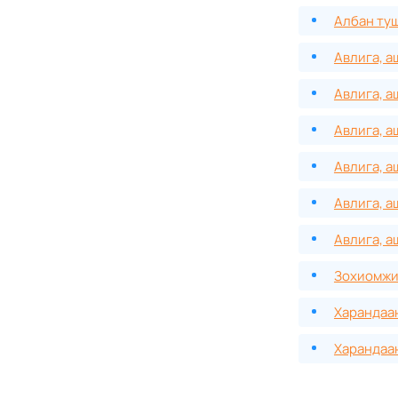
Албан туш
Авлига, а
Авлига, а
Авлига, а
Авлига, а
Авлига, а
Авлига, а
Зохиомжит
Харандаан
Харандаан