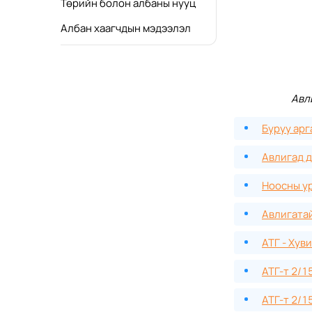
Төрийн болон албаны нууц
Албан хаагчдын мэдээлэл
Авл
Буруу арг
Авлигад д
Ноосны у
Авлигатай
АТГ - Хув
АТГ-т 2/1
АТГ-т 2/1