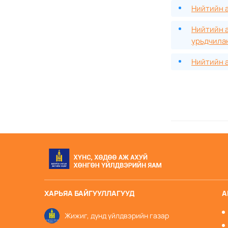
Нийтийн а
Нийтийн а
урьдчилан
Нийтийн а
ХАРЬЯА БАЙГУУЛЛАГУУД
А
Жижиг, дунд үйлдвэрийн газар