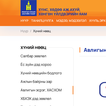
НҮҮР
ТАНИЛЦУУЛГА
МЭДЭЭ, МЭДЭЭЛЭЛ
ХУУЛЬ,ЭРХ
Нүүр
/
Хүний нөөц
ХҮНИЙ НӨӨЦ
Авлигын
Салбар зөвлөл
Ёс зүйн дэд хороо
Хүний нөөцийн бодлого
Ажлын байрны зар
Авлигын эсрэг, ХАСХОМ
ХБХЭХ дэд зөвлөл