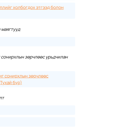
ллийг холбогдох этгээд болон
 маягтууд
г сонирхлын зөрчлөөс урьдчилан
иг сонирхлын зөрчлөөс
(Тухай бүр)
лт