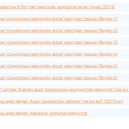
аалтны ХОМ-тэй танилцах, мэдээлэл өгөх тухай /2019/
шиг сонирхлын зөрчлийн эсрэг хамтдаа тэмцье /Видео 1/
шиг сонирхлын зөрчлийн эсрэг хамтдаа тэмцье /Видео 2/
шиг сонирхлын зөрчлийн эсрэг хамтдаа тэмцье /Видео 3/
шиг сонирхлын зөрчлийн эсрэг хамтдаа тэмцье /Видео 4/
шиг сонирхлын зөрчлийн эсрэг хамтдаа тэмцье /Видео 5/
шиг сонирхлын зөрчлийн эсрэг хамтдаа тэмцье /Видео 6/
 шторк: Хувийн ашиг сонирхлын урьдчилсан мэдүүлэг гэж юу 
ы адал явдал: Ашиг сонирхлын зөрчил гэж юу вэ? (2019 он)
ы адал явдал: Хөрөнгө, орлогын мэдүүлэг