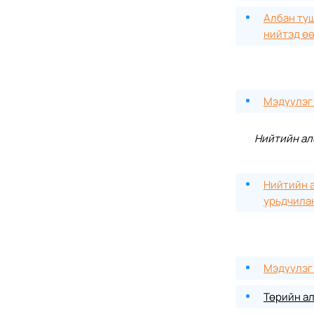
Албан туш
нийтэд өө
Мэдүүлэг 
Нийтийн ал
Нийтийн а
урьдчилан
Мэдүүлэг 
Төрийн ал