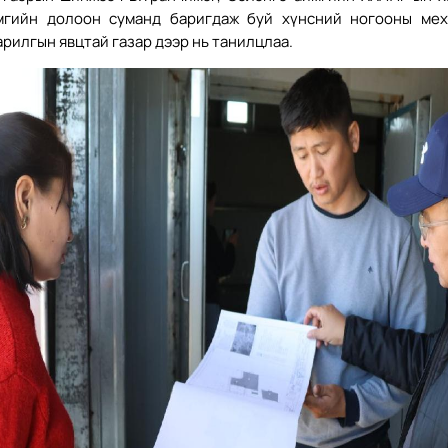
мгийн долоон суманд баригдаж буй хүнсний ногооны мех
арилгын явцтай газар дээр нь танилцлаа.