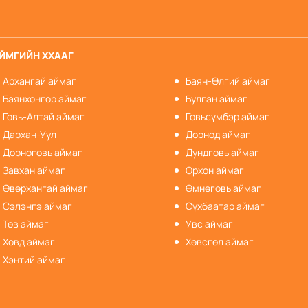
ЙМГИЙН ХХААГ
Архангай аймаг
Баян-Өлгий аймаг
Баянхонгор аймаг
Булган аймаг
Говь-Алтай аймаг
Говьсүмбэр аймаг
Дархан-Уул
Дорнод аймаг
Дорноговь аймаг
Дундговь аймаг
Завхан аймаг
Орхон аймаг
Өвөрхангай аймаг
Өмнөговь аймаг
Сэлэнгэ аймаг
Сүхбаатар аймаг
Төв аймаг
Увс аймаг
Ховд аймаг
Хөвсгөл аймаг
Хэнтий аймаг