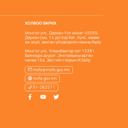
ХОЛБОО БАРИХ
Монгол улс, Дархан-Уул аймаг 45059,
Дархан сум, 14 дүгээр баг, Хүнс, хөдөө
аж ахуй, хөнгөн үйлдвэрийн яамны байр
Монгол улс, Улаанбаатар хот 13381,
Баянзүрх дүүрэг, Энхтайваны өргөн
чөлөө 16а, Засгийн газрын IX байp
mofa@mofa.gov.mn
mofa.gov.mn
51-262271