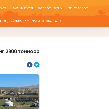
иулт
Сайтын бүтэц
Холбоо барих
Вэб холбоос
НӨӨЦ
ҮЙЛЧИЛГЭЭ
ХЯНАЛТ, ШАЛГАЛТ
йг 2800 тонноор