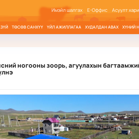
Имэйл шалгах
Е-Оффис
Асуулт хар
 ЗҮЙ
ТӨСӨВ САНХҮҮ
ҮЙЛ АЖИЛЛАГАА
ХУДАЛДАН АВАХ
ХҮНИЙ 
нсний ногооны зоорь, агуулахын багтаамжи
үлнэ