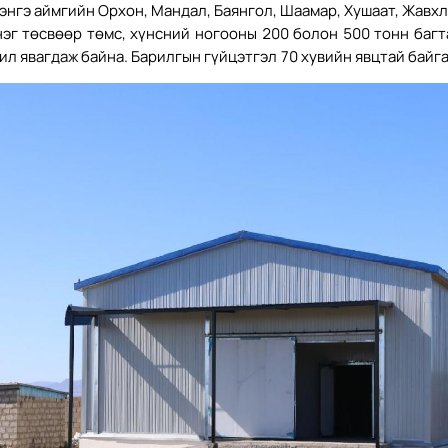
энгэ аймгийн Орхон, Мандал, Баянгол, Шаамар, Хушаат, Жавхл
 нэг төсвөөр төмс, хүнсний ногооны 200 болон 500 тонн баг
ил явагдаж байна. Барилгын гүйцэтгэл 70 хувийн явцтай байга