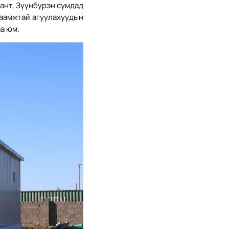
ант, Зүүнбүрэн сумдад
таамжтай агуулахуудын
а юм.