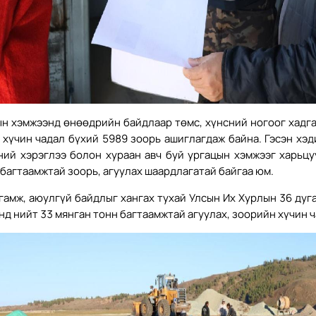
н хэмжээнд өнөөдрийн байдлаар төмс, хүнсний ногоог хадг
 хүчин чадал бүхий 5989 зоорь ашиглагдаж байна. Гэсэн хэд
ний хэрэглээ болон хураан авч буй ургацын хэмжээг харьц
 багтаамжтай зоорь, агуулах шаардлагатай байгаа юм.
гамж, аюулгүй байдлыг хангах тухай Улсын Их Хурлын 36 дуг
нд нийт 33 мянган тонн багтаамжтай агуулах, зоорийн хүчин 