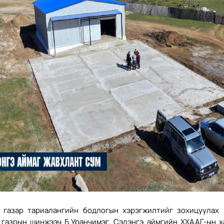
 газар тариалангийн бодлогын хэрэгжилтийг зохицуулах 
 газрын шинжээч Б.Уранчимэг, Сэлэнгэ аймгийн ХХААГ-ын х