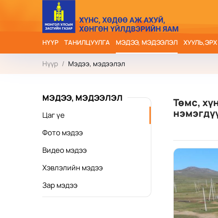
НҮҮР
ТАНИЛЦУУЛГА
МЭДЭЭ, МЭДЭЭЛЭЛ
ХУУЛЬ,ЭРХ
Нүүр
/
Мэдээ, мэдээлэл
МЭДЭЭ, МЭДЭЭЛЭЛ
Төмс, хү
нэмэгдү
Цаг үе
Фото мэдээ
Видео мэдээ
Хэвлэлийн мэдээ
Зар мэдээ