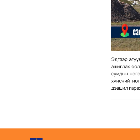
Эдгээр агуу
ашиглах бол
сумдын ного
хүнсний ног
дэвшил гара