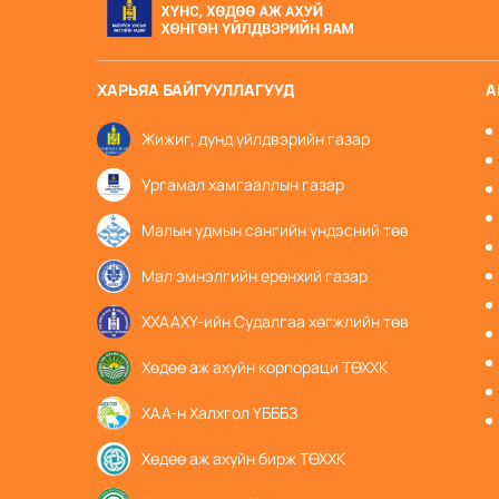
ХАРЬЯА БАЙГУУЛЛАГУУД
А
Жижиг, дунд үйлдвэрийн газар
Ургамал хамгааллын газар
Малын удмын сангийн үндэсний төв
Мал эмнэлгийн ерөнхий газар
ХХААХҮ-ийн Судалгаа хөгжлийн төв
Хөдөө аж ахуйн корпораци ТӨХХК
ХАА-н Халхгол ҮБББЗ
Хөдөө аж ахуйн бирж ТӨХХК