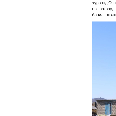
хүрээнд Сэл
нэг загвар,
барилгын аж