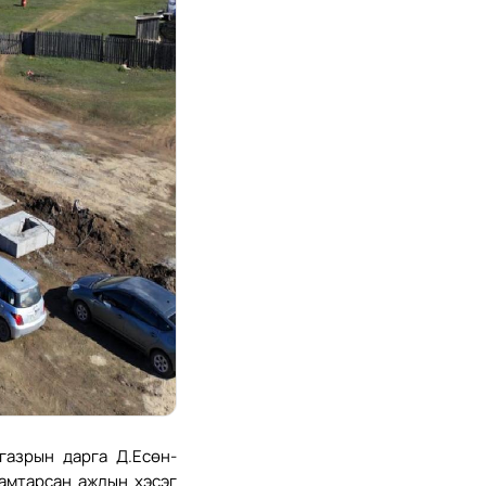
газрын дарга Д.Есөн-
амтарсан ажлын хэсэг