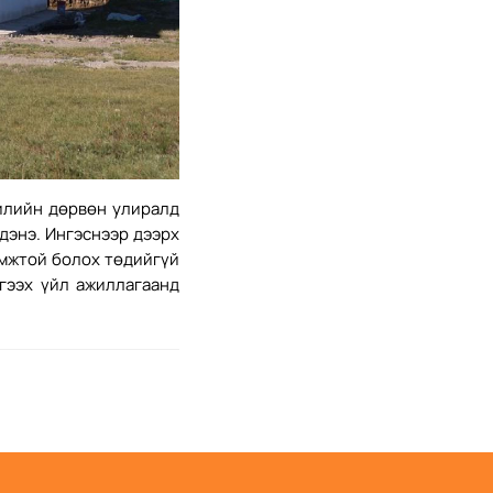
илийн дөрвөн улиралд
дэнэ. Ингэснээр дээрх
омжтой болох төдийгүй
гээх үйл ажиллагаанд