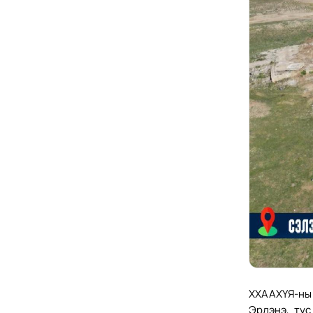
ХХААХҮЯ-ны
Эрдэнэ, тус