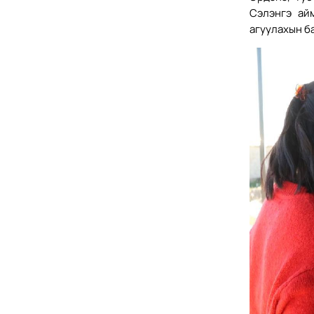
Сэлэнгэ ай
агуулахын б