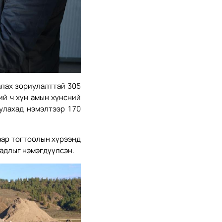
алах зориулалттай 305
ий ч хүн амын хүнсний
уулахад нэмэлтээр 170
аар тогтоолын хүрээнд
чадлыг нэмэгдүүлсэн.