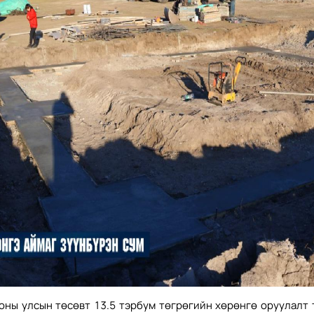
оны улсын төсөвт 13.5 тэрбум төгрөгийн хөрөнгө оруулалт 